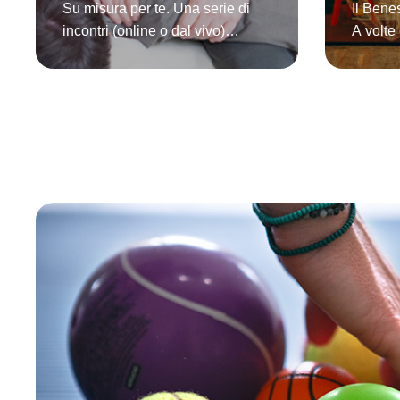
Su misura per te. Una serie di
Il Bene
incontri (online o dal vivo)
A volte
studiati appositamente per le tue
cambiar
specifiche esigenze posturali
opportu
con l'obiettivo di risolvere i
prima.P
disturbi legati alla tua postura,
l’Educa
scoprire e trattare l'origine del
meno te 
dolore e delle deviazioni
bar, in 
posturali e fornirti gli strumenti
cohousi
per affrontare le attività della tua
agritur
quotidianità con una
occasio
consapevolezza e …
sperime
ricever