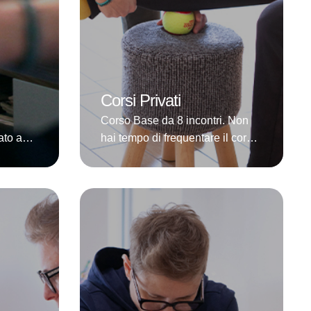
Corsi Privati
Corso Base da 8 incontri. Non
ato a
hai tempo di frequentare il corso
Corso
di gruppo? Vuoi essere seguita/o
turale
personalmente negli orari a te
più comodi? Nessun problema!
amente
Ecco il percorso che fa per te!Un
concentrato di pratica e
sire e
spiegazioni relative alla postura
lla
e al funzionamento del nostro
turale
corpo per diventare in breve
tempo autonoma/o nell’ auto …