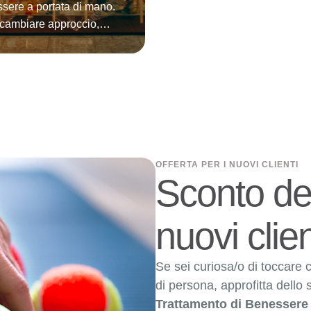
ssere a portata di mano.
 cambiare approccio,
e punto di vista, crea
nità non pensate
ortare il Benessere e
zione Posturale dove
lo aspetti: in libreria, al
ufficio, nei coworking, nei
ng, in spiaggia, in
ismo, in rifugio… ogni
OFFERTA PER I NUOVI CLIENTI
Sconto del
ne è buona per
ntare le tecniche e
e …
nuovi clien
Se sei curiosa/o di toccare
di persona, approfitta dello 
Trattamento di Benessere