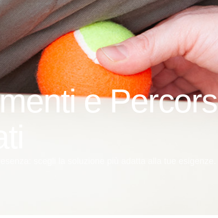
amenti e Percors
ti
presenza: scegli la soluzione più adatta alla tue esigenze.