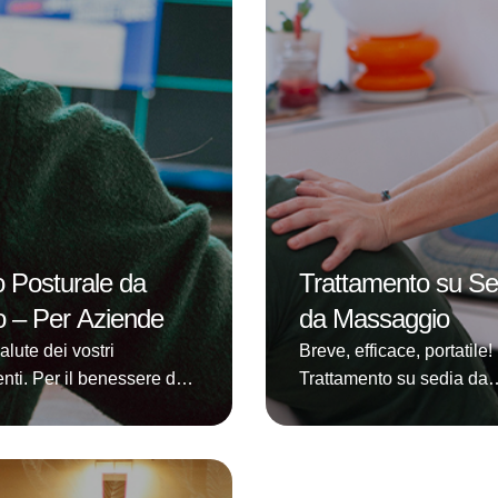
re dimestichezza …
quotidianità.Trascorrere
insieme due mesi, incont
online due volte alla set
…
 Posturale da
Trattamento su Se
io – Per Aziende
da Massaggio
alute dei vostri
Breve, efficace, portatile! 
nti. Per il benessere dei
Trattamento su sedia da
dipendenti e per prevenire
massaggio, chiamato an
nze dal lavoro dovute a
Business Massage, nas
schiena, cervicalgie e
massaggio veloce da uffi
matiche muscolo
della durata generalment