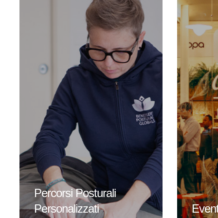
e tornare a casa con un bagaglio
schelet
di conoscenze e pratiche che ti
movimen
accompagneranno verso il
scorret
cambiamento e la conquista di
tempo a
benefici evidenti nella tua …
di Educ
pensato 
risulta
Percorsi Posturali
Personalizzati
Event