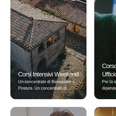
prevenire e …
prende
Corso
Corsi Intensivi Weekend
Uffic
Un concentrato di Benessere e
Per la s
Postura. Un concentrato di
dipende
benessere e postura per
vostri 
imparare in poco tempo i principi
le asse
base del metodo Via i dolori con
mal di 
il Benessere Posturale Globale
proble