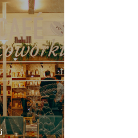
riche causate dal poco
minuti. Combina diverse
to e da posture
tecniche, come quelle ant
te mantenute per molto
e decontratturanti, unite a
lla scrivania.Un percorso
digitopressione. Le zone t
azione Posturale
sono principalmente la s
e strutturato affinché i
e le spalle, oltre a collo, t
ti siano mantenuti …
braccia e mani.Il trattame
…
i