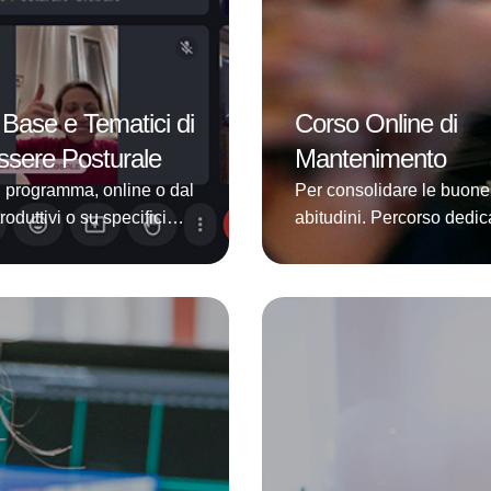
 Base e Tematici di
Corso Online di
sere Posturale
Mantenimento
n programma, online o dal
Per consolidare le buone
troduttivi o su specifici
abitudini. Percorso dedic
ti. In questa sezione
chi ha già frequentato il 
Corsi Base e Tematici in
Online di Benessere Pos
ma, sia online che dal
Globale o il Corso Base
tratta di Corsi
Privato.Studiato apposit
mente più brevi rispetto
per chi vuole consolidare
orso Premium “Via i
l’esperienza fatta e acqui
 introduttivi al metodo, o
mantenere la costanza de
ematici su specifiche
pratica di Benessere Pos
e, che consentono di
all’interno della propria