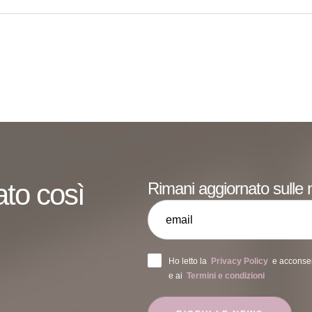
ato così
Rimani aggiornato sulle 
Ho letto la
Privacy Policy
e acconsent
e ai
Termini e condizioni