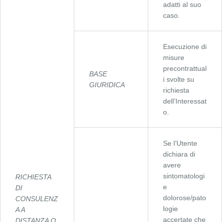
adatti al suo
caso.
Esecuzione di
misure
precontrattual
BASE
i svolte su
GIURIDICA
richiesta
dell’Interessat
o.
Se l’Utente
dichiara di
avere
sintomatologi
RICHIESTA
e
DI
dolorose/pato
CONSULENZ
logie
A A
accertate che
DISTANZA O