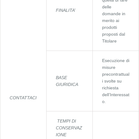
quella di fare
delle
FINALITA’
domande in
merito ai
prodotti
proposti dal
Titolare
Esecuzione di
misure
precontrattual
BASE
i svolte su
GIURIDICA
richiesta
dell’Interessat
CONTATTACI
o.
TEMPI DI
CONSERVAZ
IONE