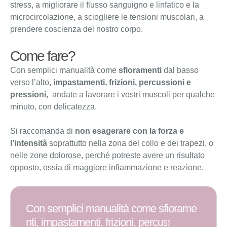
stress, a migliorare il flusso sanguigno e linfatico e la
microcircolazione, a sciogliere le tensioni muscolari, a
prendere coscienza del nostro corpo.
Come fare?
Con semplici manualità come
sfioramenti
dal basso
verso l’alto
, impastamenti, frizioni, percussioni e
pressioni,
andate a lavorare i vostri muscoli per qualche
minuto, con delicatezza.
Si raccomanda di
non esagerare
con la forza e
l’intensità
soprattutto nella zona del collo e dei trapezi, o
nelle zone dolorose, perché potreste avere un risultato
opposto, ossia di maggiore infiammazione e reazione.
C
o
n
s
e
m
p
l
i
c
i
m
a
n
u
a
l
i
t
à
c
o
m
e
s
f
i
o
r
a
m
e
n
t
i
,
i
m
p
a
s
t
a
m
e
n
t
i
,
f
r
i
z
i
o
n
i
,
p
e
r
c
u
s
s
i
o
n
i
e